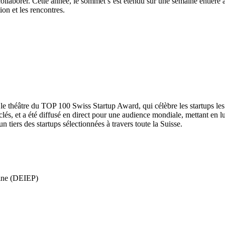
t collaborer. Cette année, le sommet s’est étendu sur une semaine entiè
on et les rencontres.
le théâtre du TOP 100 Swiss Startup Award, qui célèbre les startups le
 clés, et a été diffusé en direct pour une audience mondiale, mettant en l
n tiers des startups sélectionnées à travers toute la Suisse.
oine (DEIEP)