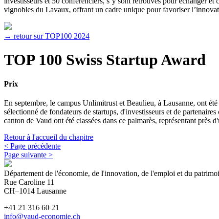
investisseurs et 50 conférenciers, s’y sont retrouvés pour échanger e
vignobles du Lavaux, offrant un cadre unique pour favoriser l’innovati
→ retour sur TOP100 2024
TOP 100 Swiss Startup Award
Prix
En septembre, le campus Unlimitrust et Beaulieu, à Lausanne, ont été 
sélectionné de fondateurs de startups, d'investisseurs et de partenaires
canton de Vaud ont été classées dans ce palmarès, représentant près d'u
Retour à l'accueil du chapitre
< Page précédente
Page suivante >
Département de l'économie, de l'innovation, de l'emploi et du patrim
Rue Caroline 11
CH–1014 Lausanne
+41 21 316 60 21
info@vaud-economie.ch