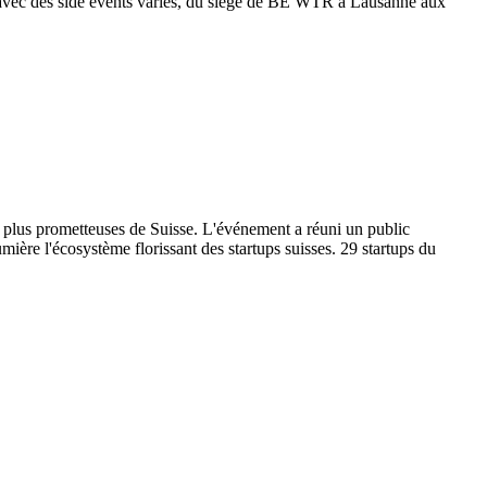
re avec des side events variés, du siège de BE WTR à Lausanne aux
s plus prometteuses de Suisse. L'événement a réuni un public
umière l'écosystème florissant des startups suisses. 29 startups du